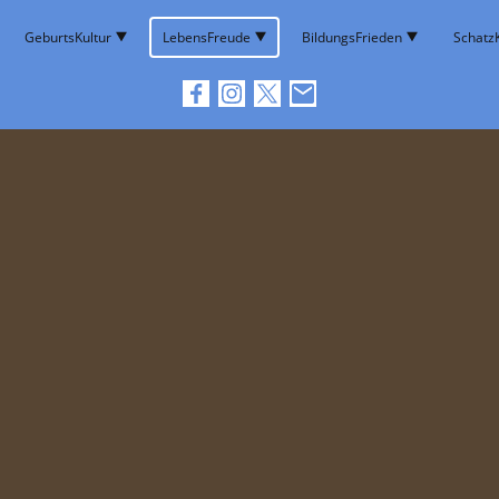
GeburtsKultur
LebensFreude
BildungsFrieden
SchatzK